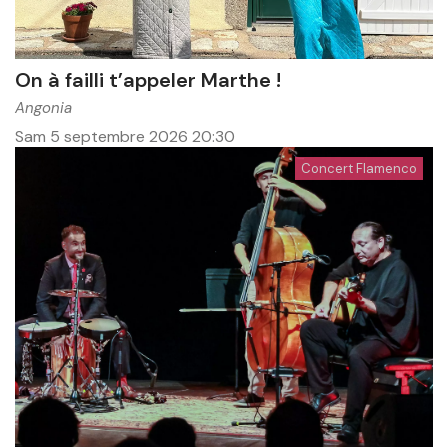
On à failli t’appeler Marthe !
Angonia
Sam 5 septembre 2026
20:30
Concert Flamenco