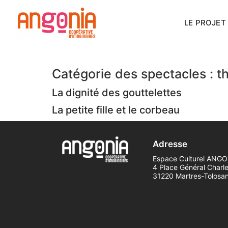
Panneau de gestion des cookies
LE PROJET
Catégorie des spectacles :
t
La dignité des gouttelettes
La petite fille et le corbeau
Adresse
Espace Culturel ANG
4 Place Général Charle
31220 Martres-Tolosa