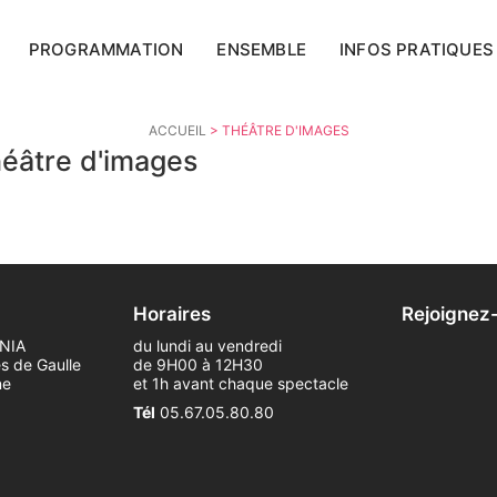
PROGRAMMATION
ENSEMBLE
INFOS PRATIQUES
ACCUEIL
>
THÉÂTRE D'IMAGES
héâtre d'images
Horaires
Rejoignez
ONIA
du lundi au vendredi
s de Gaulle
de 9H00 à 12H30
ne
et 1h avant chaque spectacle
Tél
05.67.05.80.80