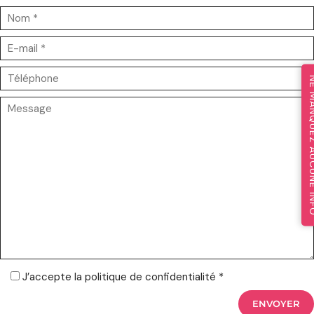
NE MANQUEZ A
J’accepte la politique de confidentialité *