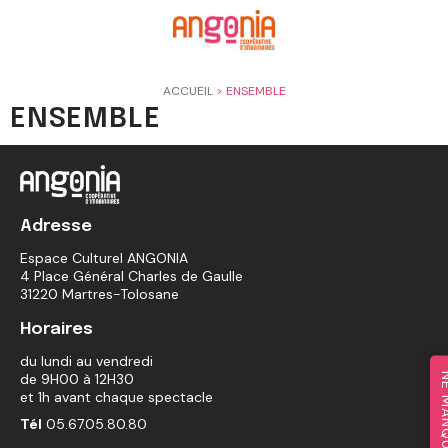
Panneau de gestion des cookies
ACCUEIL
>
ENSEMBLE
ENSEMBLE
Adresse
Espace Culturel ANGONIA
4 Place Général Charles de Gaulle
31220 Martres-Tolosane
Horaires
du lundi au vendredi
de 9H00 à 12H30
et 1h avant chaque spectacle
Tél
05.67.05.80.80