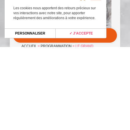
Les cookies nous apportent des retours précieux sur
vos interactions avec notre site, pour apporter
régulièrement des améliorations à votre expérience.
PERSONNALISER
✓ J'ACCEPTE
ACCUEIL
>
PROGRAMMATION
>
LE GRAND
VERTIGE
Adresse
Espace Culturel ANGONIA
4 Place Général Charles de Gaulle
31220 Martres-Tolosane
Horaires
du lundi au vendredi
de 9H00 à 12H30