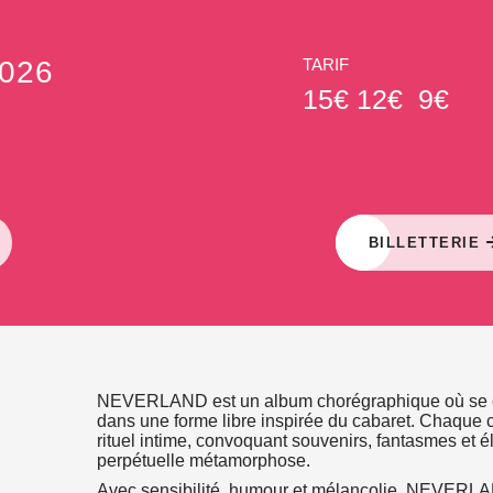
2026
TARIF
15€ 12€ 9€
BILLETTERIE
NEVERLAND est un album chorégraphique où se cro
dans une forme libre inspirée du cabaret. Chaque 
rituel intime, convoquant souvenirs, fantasmes et
perpétuelle métamorphose.
Avec sensibilité, humour et mélancolie, NEVERL