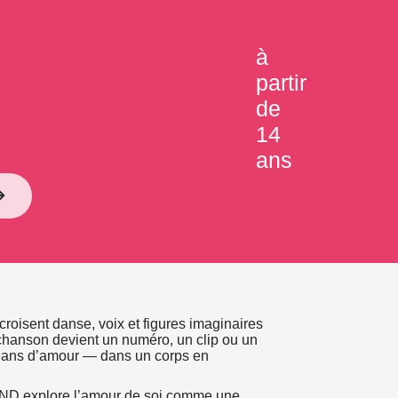
à
partir
de
14
ans
isent danse, voix et figures imaginaires
chanson devient un numéro, un clip ou un
 élans d’amour — dans un corps en
AND explore l’amour de soi comme une