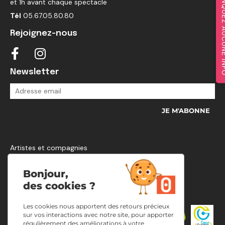
NE MANQUEZ A
et 1h avant chaque spectacle
Tél
05.67.05.80.80
Rejoignez-nous
Newsletter
Artistes et compagnies
Mentions légales et politique de confidentialité
Plan d’accès
Bonjour,
Infos pratiques
des cookies ?
Les cookies nous apportent des retours précieux
sur vos interactions avec notre site, pour apporter
régulièrement des améliorations à votre