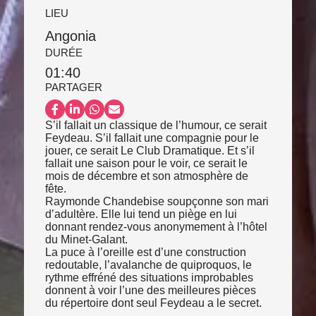
LIEU
Angonia
DURÉE
01:40
PARTAGER
Partager sur Facebook
Partager sur LinkedIn
Partager sur WhatsApp
Partager par email
S’il fallait un classique de l’humour, ce serait
Feydeau. S’il fallait une compagnie pour le
jouer, ce serait Le Club Dramatique. Et s’il
fallait une saison pour le voir, ce serait le
mois de décembre et son atmosphère de
fête.
Raymonde Chandebise soupçonne son mari
d’adultère. Elle lui tend un piège en lui
donnant rendez-vous anonymement à l’hôtel
du Minet-Galant.
La puce à l’oreille est d’une construction
redoutable, l’avalanche de quiproquos, le
rythme effréné des situations improbables
donnent à voir l’une des meilleures pièces
du répertoire dont seul Feydeau a le secret.