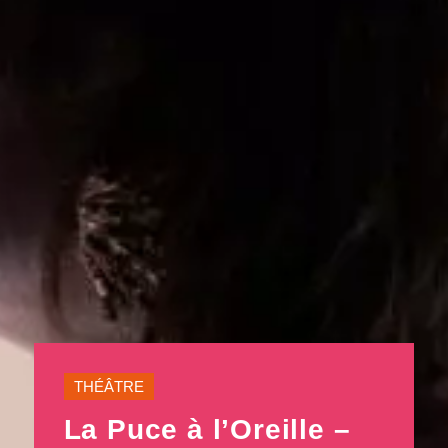
THÉÂTRE
La Puce à l’Oreille –