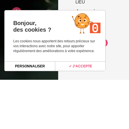
LIEU
Angonia
DURÉE
Bonjour,
00:50
des cookies ?
PARTAGER
Les cookies nous apportent des retours précieux sur
Partager sur Facebook
Partager sur LinkedI
Partager sur Wh
Partager par
vos interactions avec notre site, pour apporter
régulièrement des améliorations à votre expérience.
PERSONNALISER
✓ J'ACCEPTE