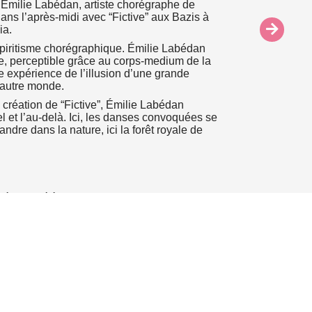
’Émilie Labédan, artiste chorégraphe de
 dans l’après-midi avec “Fictive” aux Bazis à
ia.
spiritisme chorégraphique. Émilie Labédan
ible, perceptible grâce au corps-medium de la
 expérience de l’illusion d’une grande
n autre monde.
 création de “Fictive”, Émilie Labédan
el et l’au-delà. Ici, les danses convoquées se
ndre dans la nature, ici la forêt royale de
rètes : Hélène Guilguet, Elvira Madrigal •
homas Laigle • Scénographie : Alix Boillot •
rieur : Emmanuelle Santos, Garance Plessis
o
prètes : Mélina Faka (en alternance avec
uikalepa • Plasticienne : Mélina Faka •
drien Machado