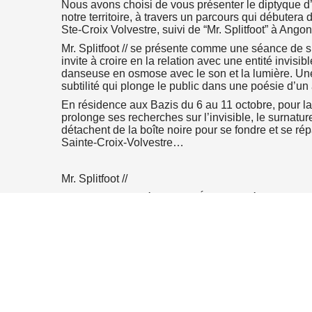
Nous avons choisi de vous présenter le diptyque d
notre territoire, à travers un parcours qui débutera
Ste-Croix Volvestre, suivi de “Mr. Splitfoot” à Angon
Mr. Splitfoot // se présente comme une séance de 
invite à croire en la relation avec une entité invis
danseuse en osmose avec le son et la lumière. Une
subtilité qui plonge le public dans une poésie d’u
En résidence aux Bazis du 6 au 11 octobre, pour la
n
atsApp
 email
prolonge ses recherches sur l’invisible, le surnatur
détachent de la boîte noire pour se fondre et se répa
Sainte-Croix-Volvestre…
Mr. Splitfoot //
Conception, chorégraphie : Émilie Labédan • Interp
Composition musicale : Florent Paris • Lumières : T
Textiles et objets : Émilie Labédan • Regard exté
Fraissard • Images : Adrien Machado, Pierre Sass
Fictive //
Conception, chorégraphie : Émilie Labédan • Inter
Émilie Labédan et Hélène Guilguet), To’a Serin–T
Design sonore : Christophe Ruetsch • Images : A