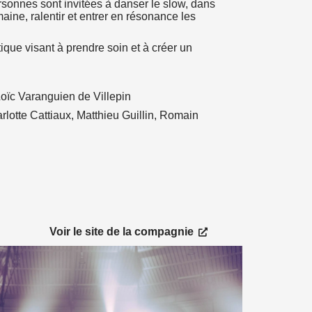
ersonnes sont invitées à danser le slow, dans
aine, ralentir et entrer en résonance les
que visant à prendre soin et à créer un
Loïc Varanguien de Villepin
lotte Cattiaux, Matthieu Guillin, Romain
Consulter le site
Voir le site de la compagnie