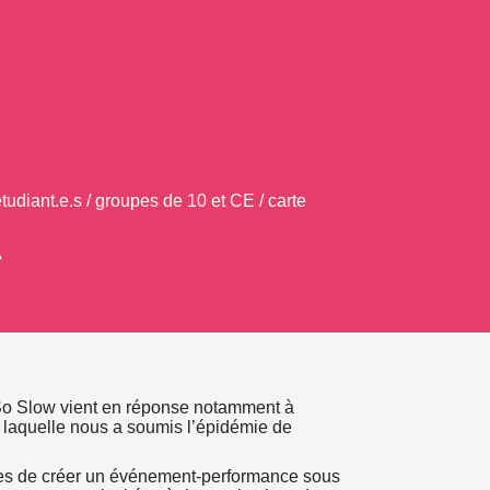
udiant.e.s / groupes de 10 et CE / carte
A
 So Slow vient en réponse notamment à
 à laquelle nous a soumis l’épidémie de
mbes de créer un événement-performance sous