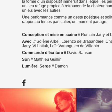
la forme d’un dispositif immersif dans lequel les p
un lieu refuge propice à retrouver de la chaleur hum
un.e.s avec les autres.
Une performance comme un geste poétique et politi
n
atsApp
 email
rapport au temps particulier, un moment partagé.
Conception et mise en scène
// Romain Jarry et 
Avec
// Solène Arbel, Lorenzo de Brabandere, Char
Jarry, Vi Lattak, Loïc Varanguien de Villepin
Commande d’écriture
//
David Sanson
Son
// Matthieu Guillin
Lumière Serge
// Damon
Facebook