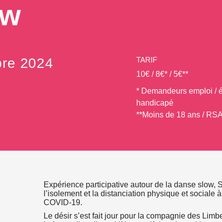
ow
re 2024
TARIF
10€ / 8€* / 5€**
* Demandeurs emploi / ét
handicapé
**Moins de 18 ans / RS
Expérience participative autour de la danse slow,
l’isolement et la distanciation physique et sociale
COVID-19.
Le désir s’est fait jour pour la compagnie des Li