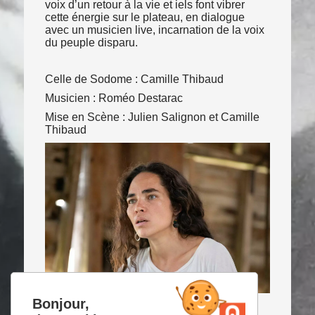
voix d’un retour à la vie et iels font vibrer
cette énergie sur le plateau, en dialogue
avec un musicien live, incarnation de la voix
du peuple disparu.
Celle de Sodome : Camille Thibaud
Musicien : Roméo Destarac
Mise en Scène : Julien Salignon et Camille
Thibaud
Bonjour,
ACCUEIL
>
PROGRAMMATION
>
SODOME MA