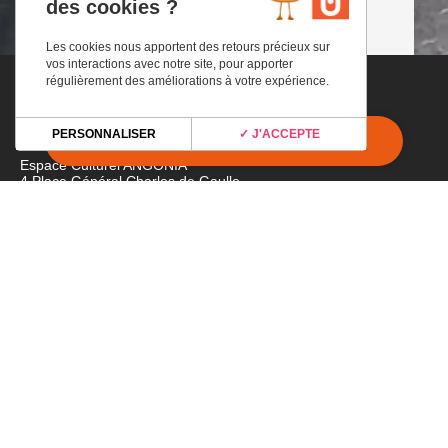
des cookies ?
DOUCE
Les cookies nous apportent des retours précieux sur
vos interactions avec notre site, pour apporter
régulièrement des améliorations à votre expérience.
Adresse
PERSONNALISER
✓ J'ACCEPTE
Espace Culturel ANGONIA
4 Place Général Charles de Gaulle
31220 Martres-Tolosane
Horaires
du lundi au vendredi
de 9H00 à 12H30
et 1h avant chaque spectacle
Tél
05.67.05.80.80
Rejoignez-nous
Newsletter