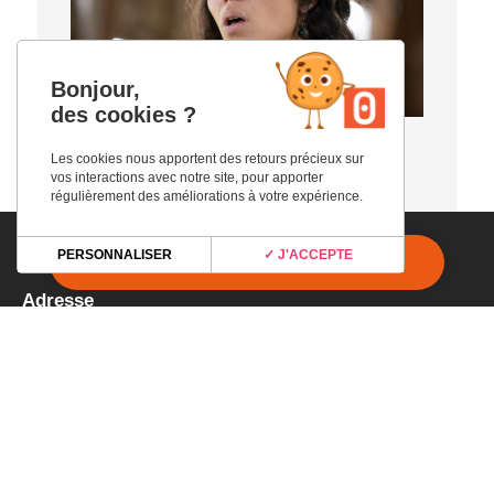
Bonjour,
des cookies ?
ACCUEIL
>
PROGRAMMATION
>
SODOME MA
Les cookies nous apportent des retours précieux sur
DOUCE
vos interactions avec notre site, pour apporter
régulièrement des améliorations à votre expérience.
PERSONNALISER
✓ J'ACCEPTE
Adresse
Espace Culturel ANGONIA
4 Place Général Charles de Gaulle
31220 Martres-Tolosane
Horaires
du lundi au vendredi
de 9H00 à 12H30
et 1h avant chaque spectacle