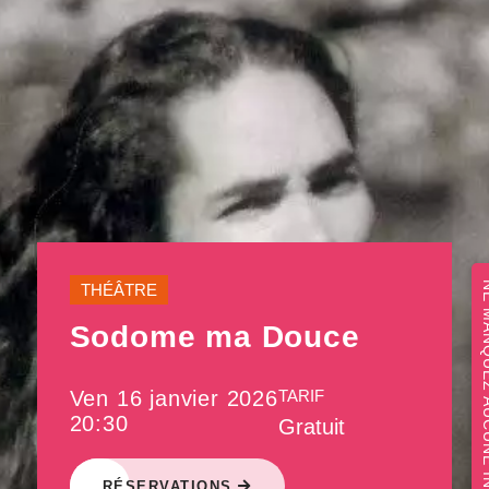
NE MANQUEZ 
THÉÂTRE
Sodome ma Douce
Ven 16 janvier 2026
TARIF
20:30
Gratuit
RÉSERVATIONS