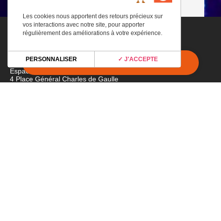
Les cookies nous apportent des retours précieux sur
vos interactions avec notre site, pour apporter
régulièrement des améliorations à votre expérience.
Adresse
PERSONNALISER
✓ J'ACCEPTE
Espace Culturel ANGONIA
4 Place Général Charles de Gaulle
31220 Martres-Tolosane
Horaires
du lundi au vendredi
de 9H00 à 12H30
et 1h avant chaque spectacle
Tél
05.67.05.80.80
Rejoignez-nous
Newsletter