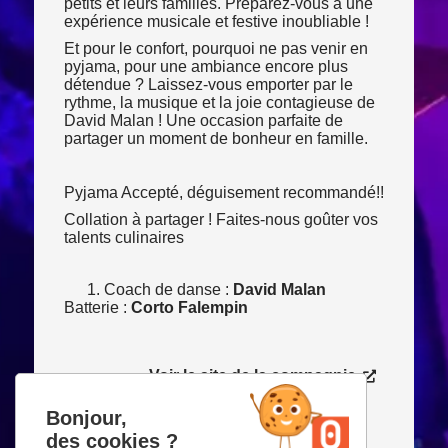
petits et leurs familles. Préparez-vous à une
expérience musicale et festive inoubliable !
Et pour le confort, pourquoi ne pas venir en
pyjama, pour une ambiance encore plus
détendue ? Laissez-vous emporter par le
rythme, la musique et la joie contagieuse de
David Malan ! Une occasion parfaite de
partager un moment de bonheur en famille.
Pyjama Accepté, déguisement recommandé!!
Collation à partager ! Faites-nous goûter vos
talents culinaires
Coach de danse :
David Malan
Batterie :
Corto Falempin
Consulter le site
Voir le site de la compagnie
Bonjour,
ACCUEIL
>
PROGRAMMATION
>
TU VIENS À MA
des cookies ?
BOUM – PYJ’ PARTY