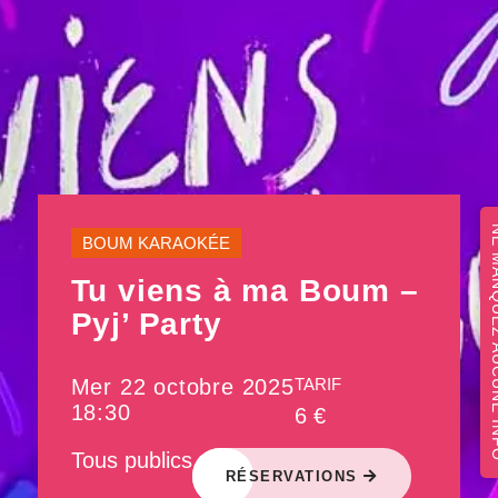
NE MANQUEZ 
BOUM KARAOKÉE
Tu viens à ma Boum –
Pyj’ Party
Mer 22 octobre 2025
TARIF
18:30
6 €
Tous publics
RÉSERVATIONS