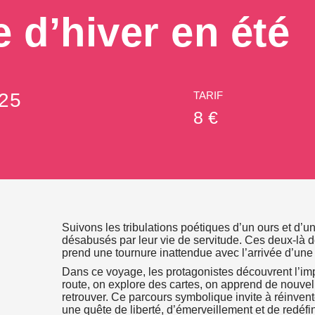
 d’hiver en été
025
TARIF
8 €
Suivons les tribulations poétiques d’un ours et d’u
désabusés par leur vie de servitude. Ces deux-là d
prend une tournure inattendue avec l’arrivée d’une e
Dans ce voyage, les protagonistes découvrent l’im
route, on explore des cartes, on apprend de nouve
retrouver. Ce parcours symbolique invite à réinve
une quête de liberté, d’émerveillement et de redéfin