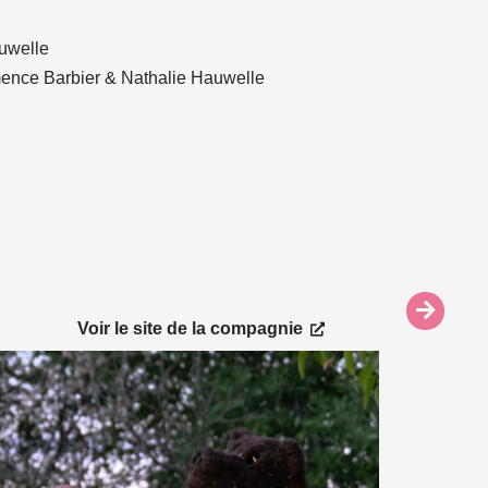
auwelle
mence Barbier & Nathalie Hauwelle
Consulter le site
Voir le site de la compagnie