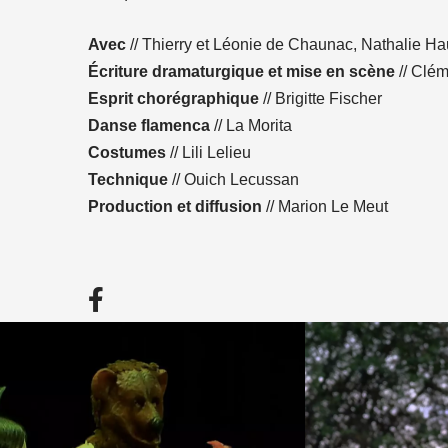
n
atsApp
 email
Avec
// Thierry et Léonie de Chaunac, Nathalie H
Écriture dramaturgique et mise en scène
// Clé
Esprit chorégraphique
// Brigitte Fischer
Danse flamenca
// La Morita
Costumes
// Lili Lelieu
Technique
// Ouich Lecussan
Production et diffusion
// Marion Le Meut
Facebook