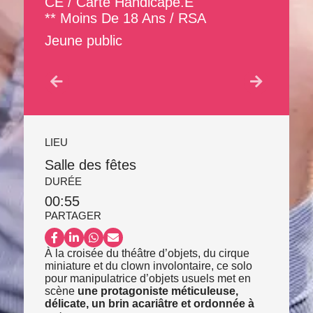
CE / Carte Handicapé.e
** Moins De 18 Ans / RSA
Jeune public
LIEU
Salle des fêtes
DURÉE
00:55
PARTAGER
Partager sur Facebook
Partager sur LinkedIn
Partager sur WhatsApp
Partager par email
À la croisée du théâtre d’objets, du cirque
miniature et du clown involontaire, ce solo
pour manipulatrice d’objets usuels met en
scène
une protagoniste méticuleuse,
délicate, un brin acariâtre et ordonnée à