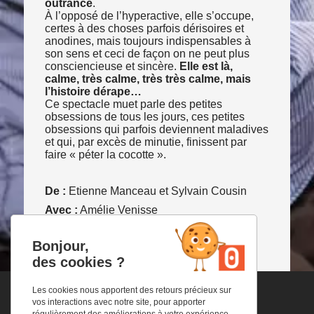
outrance
.
À l’opposé de l’hyperactive, elle s’occupe,
certes à des choses parfois dérisoires et
anodines, mais toujours indispensables à
son sens et ceci de façon on ne peut plus
consciencieuse et sincère.
Elle est là,
calme, très calme, très très calme, mais
l’histoire dérape…
Ce spectacle muet parle des petites
obsessions de tous les jours, ces petites
obsessions qui parfois deviennent maladives
et qui, par excès de minutie, finissent par
faire « péter la cocotte ».
De :
Etienne Manceau et Sylvain Cousin
Avec :
Amélie Venisse
Bonjour,
ACCUEIL
>
PROGRAMMATION
>
VUE
des cookies ?
Les cookies nous apportent des retours précieux sur
vos interactions avec notre site, pour apporter