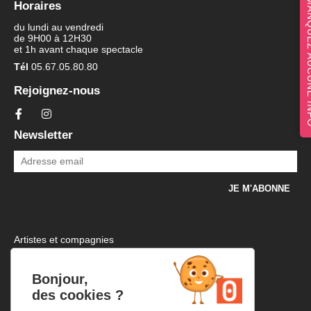
NE MANQUEZ 
Horaires
du lundi au vendredi
de 9H00 à 12H30
et 1h avant chaque spectacle
Tél
05.67.05.80.80
Rejoignez-nous
Newsletter
Artistes et compagnies
Mentions légales et politique de confidentialité
Plan d’accès
Bonjour,
Infos pratiques
des cookies ?