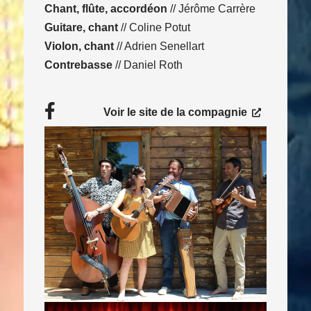
Chant, flûte, accordéon
// Jérôme Carrère
Guitare, chant
// Coline Potut
Violon, chant
// Adrien Senellart
Contrebasse
// Daniel Roth
Facebook
Consulter le site
Voir le site de la compagnie