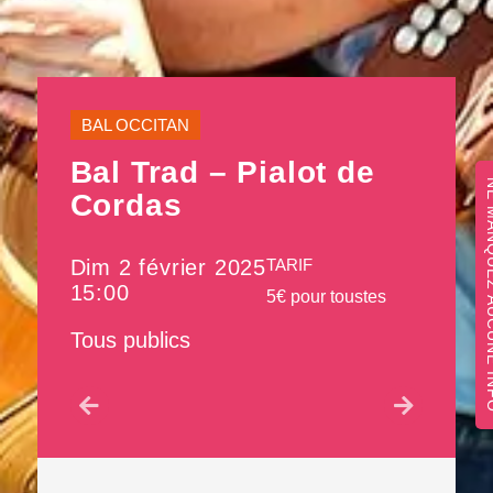
BAL OCCITAN
Bal Trad – Pialot de
NE MANQUEZ 
Cordas
Dim 2 février 2025
TARIF
15:00
5€ pour toustes
Tous publics