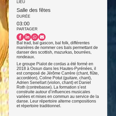
LIEU
Salle des fêtes
DURÉE
03:00
PARTAGER
Partager sur Facebook
Partager sur LinkedIn
Partager sur WhatsApp
Partager par email
Bal trad, bal gascon, bal folk, différentes
manières de nommer ces bals permettant de
danser des scottish, mazurkas, bourrées,
rondeaux.
Le groupe Pialot de cordas a été formé en
2018 à Ossun dans les Hautes-Pyrénées, il
est composé de Jérôme Carrère (chant, flûte,
accordéon), Coline Potut (guitare, chant),
Adrien Senellart (violon, chant) et Daniel
Roth (contrebasse). La formation s’est
construite autour d’influences musicales
variées et mises en commun au service de la
danse. Leur répertoire alterne compositions
et répertoire traditionnel.