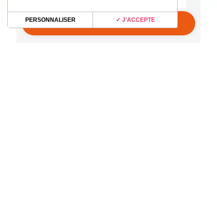
PERSONNALISER
✓ J'ACCEPTE
ACCUEIL
>
PROGRAMMATION
>
BAL TRAD – PIALOT
DE CORDAS
Adresse
Espace Culturel ANGONIA
4 Place Général Charles de Gaulle
31220 Martres-Tolosane