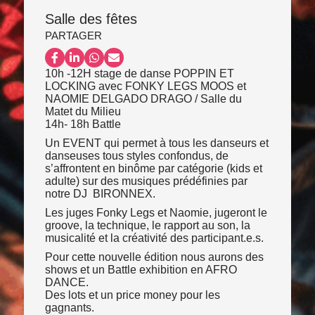
Salle des fêtes
PARTAGER
Partager sur Facebook
Partager sur LinkedIn
Partager sur WhatsApp
Partager par email
10h -12H stage de danse POPPIN ET
LOCKING avec FONKY LEGS MOOS et
NAOMIE DELGADO DRAGO / Salle du
Matet du Milieu
14h- 18h Battle
Un EVENT qui permet à tous les danseurs et
danseuses tous styles confondus, de
s’affrontent en binôme par catégorie (kids et
adulte) sur des musiques prédéfinies par
notre DJ BIRONNEX.
Les juges Fonky Legs et Naomie, jugeront le
groove, la technique, le rapport au son, la
musicalité et la créativité des participant.e.s.
Pour cette nouvelle édition nous aurons des
shows et un Battle exhibition en AFRO
DANCE.
Des lots et un price money pour les
gagnants.