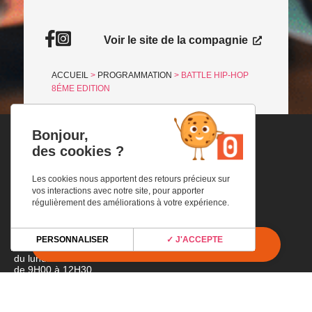
Facebook
Instagram
Consulter le site
Voir le site de la compagnie
ACCUEIL
>
PROGRAMMATION
>
BATTLE HIP-HOP
8ÉME EDITION
Bonjour,
des cookies ?
Adresse
Les cookies nous apportent des retours précieux sur
Espace Culturel ANGONIA
vos interactions avec notre site, pour apporter
4 Place Général Charles de Gaulle
régulièrement des améliorations à votre expérience.
31220 Martres-Tolosane
Horaires
PERSONNALISER
✓ J'ACCEPTE
du lundi au vendredi
de 9H00 à 12H30
et 1h avant chaque spectacle
Tél
05.67.05.80.80