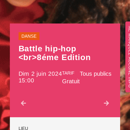
NE MANQUEZ 
DANSE
Battle hip-hop
<br>8éme Edition
Dim 2 juin 2024
TARIF
Tous publics
15:00
Gratuit
LIEU