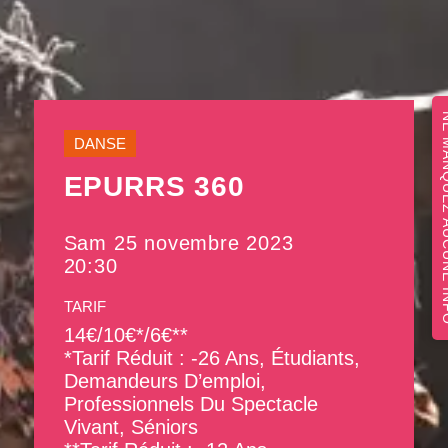
NE MANQUEZ 
DANSE
EPURRS 360
Sam 25 novembre 2023
20:30
TARIF
14€/10€*/6€**
*tarif Réduit : -26 Ans, Étudiants,
Demandeurs D’emploi,
Professionnels Du Spectacle
Vivant, Séniors