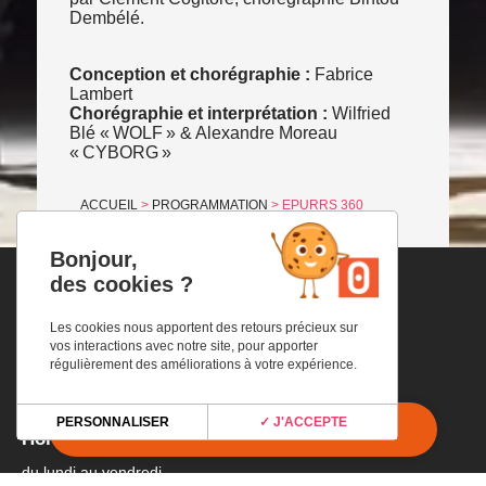
Dembélé.
Conception et chorégraphie :
Fabrice
Lambert
Chorégraphie et interprétation :
Wilfried
Blé « WOLF » & Alexandre Moreau
« CYBORG »
ACCUEIL
>
PROGRAMMATION
>
EPURRS 360
Bonjour,
des cookies ?
Les cookies nous apportent des retours précieux sur
Adresse
vos interactions avec notre site, pour apporter
régulièrement des améliorations à votre expérience.
Espace Culturel ANGONIA
4 Place Général Charles de Gaulle
31220 Martres-Tolosane
PERSONNALISER
✓ J'ACCEPTE
Horaires
du lundi au vendredi