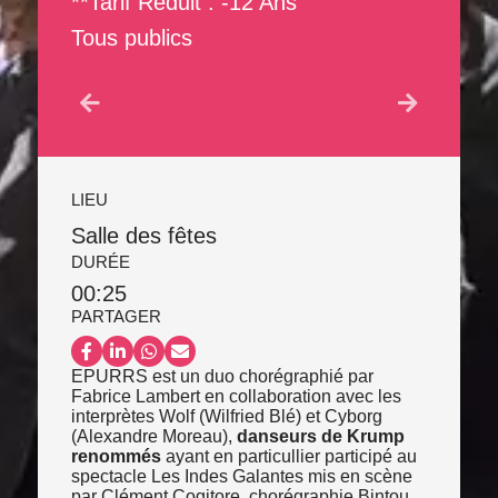
**tarif Réduit : -12 Ans
Tous publics
LIEU
Salle des fêtes
DURÉE
00:25
PARTAGER
Partager sur Facebook
Partager sur LinkedIn
Partager sur WhatsApp
Partager par email
EPURRS est un duo chorégraphié par
Fabrice Lambert en collaboration avec les
interprètes Wolf (Wilfried Blé) et Cyborg
(Alexandre Moreau),
danseurs de Krump
renommés
ayant en particullier participé au
spectacle Les Indes Galantes mis en scène
par Clément Cogitore, chorégraphie Bintou