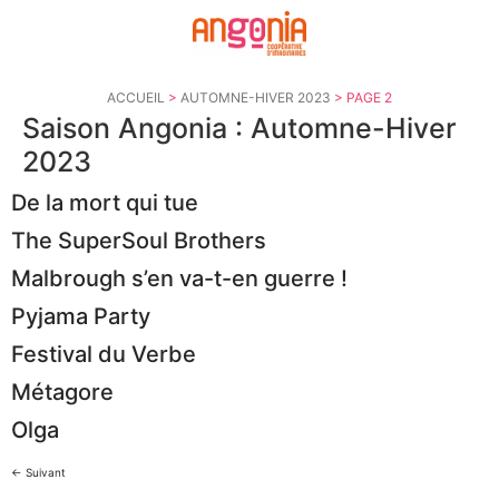
Panneau de gestion des cookies
ACCUEIL
>
AUTOMNE-HIVER 2023
>
PAGE 2
Saison Angonia :
Automne-Hiver
2023
De la mort qui tue
The SuperSoul Brothers
Malbrough s’en va-t-en guerre !
Pyjama Party
Festival du Verbe
Métagore
Olga
←
Suivant