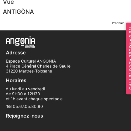
Vue
ANTIGÒNA
Prochain
→
NE MANQUEZ 
Adresse
Espace Culturel ANGONIA
4 Place Général Charles de Gaulle
31220 Martres-Tolosane
Horaires
du lundi au vendredi
de 9H00 à 12H30
et 1h avant chaque spectacle
Tél
05.67.05.80.80
Rejoignez-nous